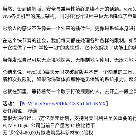
当然，谈到破解版，安全与兼容性始终是绕不开的话题。vivo
vivo各类机型的底层架构，同时在运行过程中极大地降低了电
它给人的感觉不🎯像是一个外来的插🤔件，更像是系统本身
在这个快节奏的社会，我们每天都在处理各种各样的限制。如果连
于它提供了一种“掌控一切”的爽快感。它不仅解决了功能上的
当你发现自己可以无止境地探索、无限制地💡使用、无压力地
总结来说，vivo3.0.3每天无限次破解版并不是一个简单
墙和次数限制，如果你渴望体验那种毫无保留的系统推力，那么3
它就在那里，等待着每一个敢于打破规则的人，去开启一段全
活动：【
8cjVGdkyAuHwSRRkeCZXbTJuTftKYX
】
责任编辑： 杨澜
摩根大通推出;1.,5万亿美元计划，支持对美国利益至关重要的
H;IV:E Digital公司当前日产量为9.5枚比特币
无‘锡’帝科80,00万拟收购晶科新材80%股权