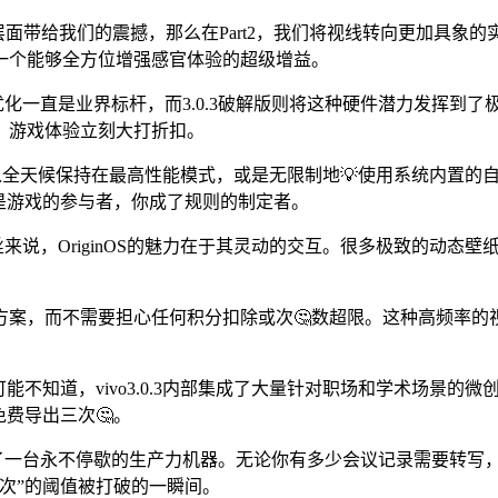
学和心理层面带给我们的震撼，那么在Part2，我们将视线转向更
它是一个能够全方位增强感官体验的超级增益。
优化一直是业界标杆，而3.0.3破解版则将这种硬件潜力发挥到
，游戏体验立刻大打折扣。
着你可以全天候保持在最高性能模式，或是无限制地💡使用系统内置
是游戏的参与者，你成了规则的制定者。
丝来说，OriginOS的魅力在于其灵动的交互。很多极致的动
方案，而不需要担心任何积分扣除或次🤔数超限。这种高频率的
能不知道，vivo3.0.3内部集成了大量针对职场和学术场景的
费导出三次🤔。
间变成了一台永不停歇的生产力机器。无论你有多少会议记录需要转
次”的阈值被打破的一瞬间。