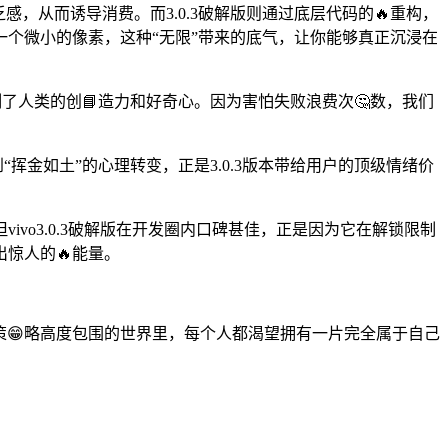
，从而诱导消费。而3.0.3破解版则通过底层代码的🔥重构，
个微小的像素，这种“无限”带来的底气，让你能够真正沉浸在
限制了人类的创📘造力和好奇心。因为害怕失败浪费次🤔数，我们
挥金如土”的心理转变，正是3.0.3版本带给用户的顶级情绪价
vo3.0.3破解版在开发圈内口碑甚佳，正是因为它在解锁限制
惊人的🔥能量。
业策😁略高度包围的世界里，每个人都渴望拥有一片完全属于自己