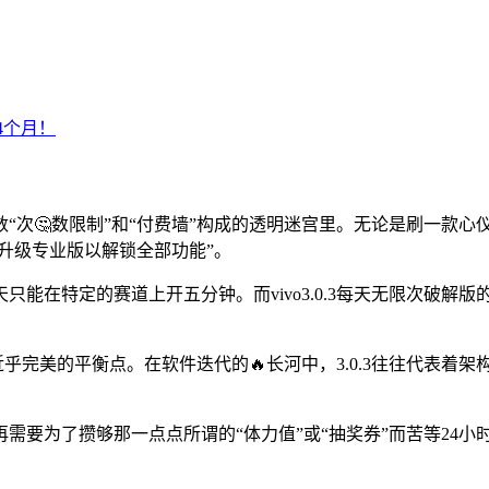
“次🤔数限制”和“付费墙”构成的透明迷宫里。无论是刷一款
升级专业版以解锁全部功能”。
能在特定的赛道上开五分钟。而vivo3.0.3每天无限次破解
种近乎完美的平衡点。在软件迭代的🔥长河中，3.0.3往往代表着
。
为了攒够那一点点所谓的“体力值”或“抽奖券”而苦等24小时。v