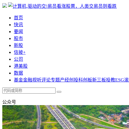
首页
快讯
要闻
股市
新股
信披+
公司
港美股
数据
基金
金融
视听
评论
专题
产经
创投
科创板
新三板
投教
ESG
滚
公众号