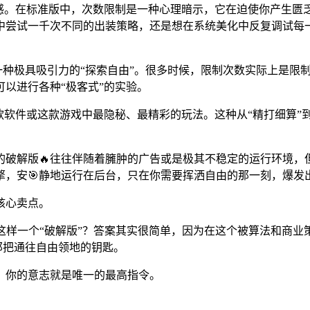
。在标准版中，次数限制是一种心理暗示，它在迫使你产生匮乏感
中尝试一千次不同的出装策略，还是想在系统美化中反复调试每一
🔥，是一种极具吸引力的“探索自由”。很多时候，限制次数实际上是
以进行各种“极客式”的实验。
软件或这款游戏中最隐秘、最精彩的玩法。这种从“精打细算”到“
解版🔥往往伴随着臃肿的广告或是极其不稳定的运行环境，但vi
，安🎯静地运行在后台，只在你需要挥洒自由的那一刻，爆发出
核心卖点。
要这样一个“破解版”？答案其实很简单，因为在这个被算法和商
是那把通往自由领地的钥匙。
，你的意志就是唯一的最高指令。