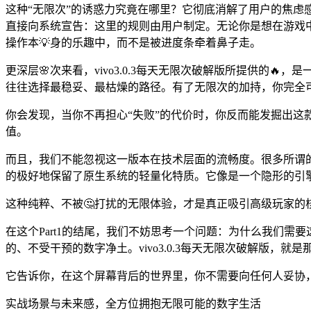
这种“无限次”的诱惑力究竟在哪里？它彻底消解了用户的焦虑感
直接向系统宣告：这里的规则由用户制定。无论你是想在游戏
操作本💡身的乐趣中，而不是被进度条牵着鼻子走。
更深层🌸次来看，vivo3.0.3每天无限次破解版所提供的
往往选择最稳妥、最枯燥的路径。有了无限次的加持，你完全可
你会发现，当你不再担心“失败”的代价时，你反而能发掘出这款
值。
而且，我们不能忽视这一版本在技术层面的流畅度。很多所谓的破
的极好地保留了原生系统的轻量化特质。它像是一个隐形的引擎
这种纯粹、不被🤔打扰的无限体验，才是真正吸引高级玩家的
在这个Part1的结尾，我们不妨思考一个问题：为什么我们需
的、不受干预的数字净土。vivo3.0.3每天无限次破解版，就
它告诉你，在这个屏幕背后的世界里，你不需要向任何人妥协
实战场景与未来感，全方位拥抱无限可能的数字生活